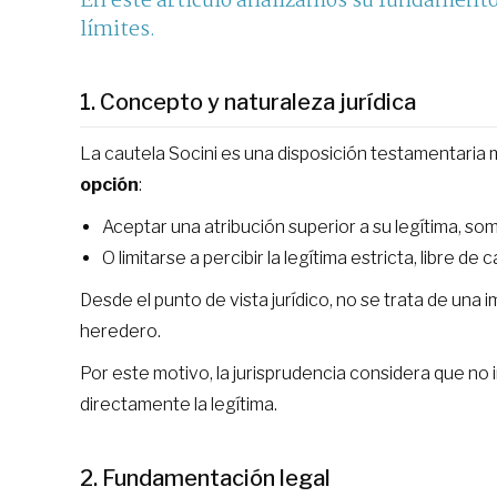
En este artículo analizamos su fundamento 
límites.
1. Concepto y naturaleza jurídica
La cautela Socini es una disposición testamentaria m
opción
:
Aceptar una atribución superior a su legítima, s
O limitarse a percibir la legítima estricta, libre de 
Desde el punto de vista jurídico, no se trata de una 
heredero.
Por este motivo, la jurisprudencia considera que no i
directamente la legítima.
2. Fundamentación legal