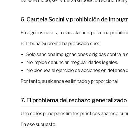
De este modo, se refuerza su posición económica y s
6. Cautela Socini y prohibición de impug
En algunos casos, la cláusula incorpora una prohibició
El Tribunal Supremo ha precisado que:
Solo sanciona impugnaciones dirigidas contra la d
No impide denunciar irregularidades legales.
No bloquea el ejercicio de acciones en defensa de
Por tanto, su alcance es limitado y proporcional.
7. El problema del rechazo generalizado
Uno de los principales límites prácticos aparece cu
En ese supuesto: