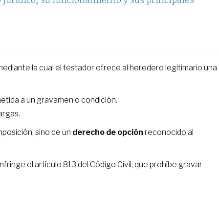
jurídico, su funcionamiento y sus principales
ediante la cual el testador ofrece al heredero legitimario una
ometida a un gravamen o condición.
cargas.
imposición, sino de un
derecho de opción
reconocido al
nfringe el artículo 813 del Código Civil, que prohíbe gravar