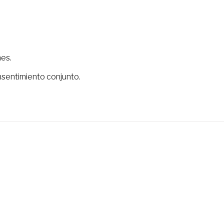
nes.
nsentimiento conjunto.